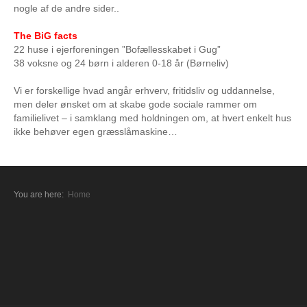
nogle af de andre sider..
The BiG facts
22 huse i ejerforeningen ”Bofællesskabet i Gug”
38 voksne og 24 børn i alderen 0-18 år (Børneliv)
Vi er forskellige hvad angår erhverv, fritidsliv og uddannelse,
men deler ønsket om at skabe gode sociale rammer om
familielivet – i samklang med holdningen om, at hvert enkelt hus
ikke behøver egen græsslåmaskine…
You are here:
Home